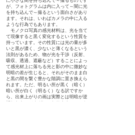
に小さな闇を持ち込んで～撮るものです
が、フォトグラムは内に入って～闇に光
を持ち込んで～撮るという面白さがあり
ます。それは、いわばカメラの中に入る
ような行為でもあります。
モノクロ写真の感光材料は、光を当て
て現像すると黒く変化するという性質を
持っています。その性質には光の量が多
いと黒が濃く、少ないと薄くなるという
法則があるため、物が光を干渉（反射、
吸収、透過、遮蔽など）することによっ
て感光材上に落ちる光と影の中に微妙な
明暗の差が生じると、それがそのまま白
と黒の間を繋ぐ豊かな階調に置き換えら
れます。ただ、明るい所が黒く（暗く）
暗い所が白く（明るく）なる訳ですか
ら、出来上がりの画は実際とは明暗が逆
転したもの（ネガ）になります。フォト
グラムはその光学、光化学的な原理をシ
ンプルに利用した「光の画」であり、最
も純粋な写真的現象であるといえます。
（2003.6）